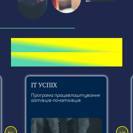
Активні
проєкти
ІТ УСПІХ
Програма працевлаштування
айтівців-початківців